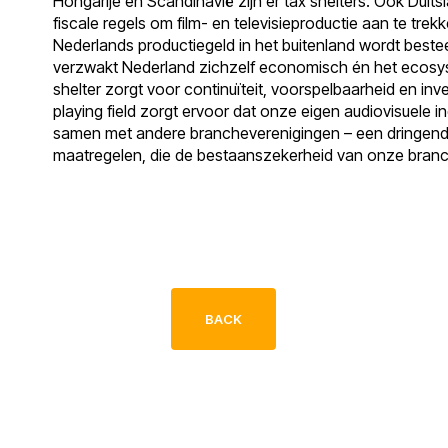
Hongarije en Scandinavië zijn er tax shelters. Ook Duits
fiscale regels om film- en televisieproductie aan te trekk
Nederlands productiegeld in het buitenland wordt best
verzwakt Nederland zichzelf economisch én het ecosyst
shelter zorgt voor continuïteit, voorspelbaarheid en in
playing field zorgt ervoor dat onze eigen audiovisuele 
samen met andere brancheverenigingen – een dringend
maatregelen, die de bestaanszekerheid van onze branc
BACK