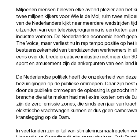
Miljoenen mensen beleven elke avond plezier aan het ki
twee miljoen kijkers voor Wie is de Mol, ruim twee miljo
van de Nederlanders kijkt naar meerdere wedstrijden t
uitzenden van een televisieprogramma is een keten aan 
industrie vormen. De Nederlandse economie heeft gepro
The Voice, maar verliest nu in rap tempo positie op het 
bestaanszekerheid van tienduizenden werknemers in all
eens over de brede creatieve industrie met meer dan 3
sport en amusement zijn de ankerpunten van een land i
De Nederlandse politiek heeft de onzekerheid van deze
bezuinigingen op de publieke omroepen. Daar zijn best 
door de publieke omroepen de oplossing is gezocht in 
branche die al te maken had met extra kosten om de Eur
zijn de zero-emissie zones, die sinds een jaar van krac
elektrische vrachtwagen kunnen er dus geen camerawa
kranslegging op de Dam.
In veel landen zijn er tal van stimuleringsmaatregelen voo