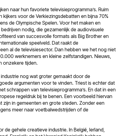
jken naar hun favoriete televisieprogramma’s. Ruim
en kijkers voor de Verkiezingsdebatten en bijna 70%
ijdens de Olympische Spelen. Voor het maken en
bedrijven nodig, die gezamenlijk de audiovisuele
fiteerd van succesvolle formats als Big Brother en
internationale speelveld. Dat raakt de
een al de televisiesector. Dan hebben we het nog niet
00.000 werknemers en kleine zelfstandigen. Nieuws,
n onzekere tijden.
 industrie nog wat groter gemaakt door de
goede argumenten voor te vinden. Triest is echter dat
het schrappen van televisieprogramma’s. En dat in een
opese regeldruk bij te benen. Een voorbeeld hiervan
ht zijn in gemeenten en grote steden. Zonder een
gens meer naar voetbalwedstrijden of de
r de gehele creatieve industrie. In België, Ierland,